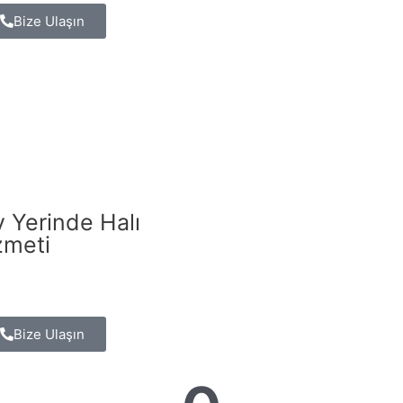
Bize Ulaşın
 Yerinde Halı
zmeti
Bize Ulaşın